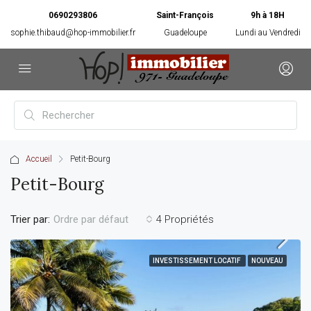
0690293806
Saint-François
9h à 18H
sophie.thibaud@hop-immobilier.fr
Guadeloupe
Lundi au Vendredi
Accueil
Petit-Bourg
Petit-Bourg
Trier par:
4 Propriétés
Ordre par défaut
INVESTISSEMENT LOCATIF
NOUVEAU