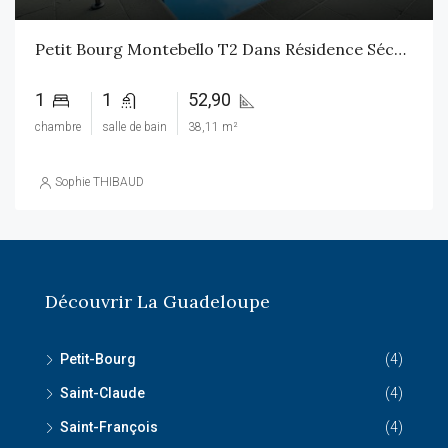
Petit Bourg Montebello T2 Dans Résidence Sécurisée Avec Piscine
1
1
52,90
chambre
salle de bain
38,11 m²
Sophie THIBAUD
Découvrir La Guadeloupe
Petit-Bourg
(4)
Saint-Claude
(4)
Saint-François
(4)