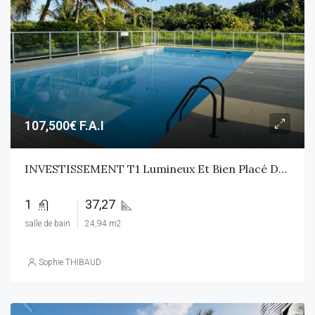
107,500€ F.A.I
INVESTISSEMENT T1 Lumineux Et Bien Placé Dans Résidence Sécurisée Avec Piscine
1
37,27
salle de bain
24,94 m2
Sophie THIBAUD