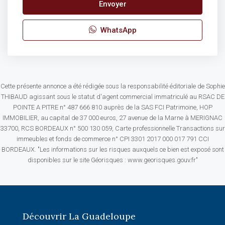
Envoyer
WhatsApp
Cette présente annonce a été rédigée sous la responsabilité éditoriale de Sophie
THIBAUD agissant sous le statut d'agent commercial immatriculé au RSAC DE
POINTE A PITRE n° 487 666 810 auprès de la SAS FCI Patrimoine, HOP
IMMOBILIER, au capital de 37 000 euros, 27 avenue de la Marne à MERIGNAC
33700, RCS BORDEAUX n° 500 130 059, Carte professionnelle Transactions sur
immeubles et fonds de commerce n° CPI 3301 2017 000 017 791 CCI
BORDEAUX. "Les informations sur les risques auxquels ce bien est exposé sont
disponibles sur le site Géorisques : www.georisques.gouv.fr"
Découvrir La Guadeloupe