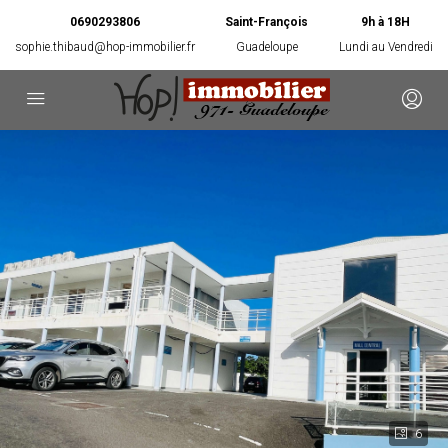
0690293806
Saint-François
9h à 18H
sophie.thibaud@hop-immobilier.fr
Guadeloupe
Lundi au Vendredi
6